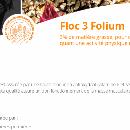
Floc 3 Folium
3% de matière grasse, pour ch
quant une acti­vité phy­sique
e est assu­rée par une haute teneur en anti­oxy­dant (vita­mine E et sé
ute qua­lité assure un bon fonc­tion­ne­ment de la masse mus­cu­lair
u­rée par :
atières pre­mières