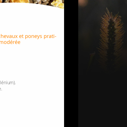
e­vaux et poneys pra­ti­
 modé­rée
lé­nium).
e.