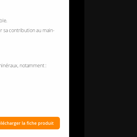
ble.
ur sa contri­bu­tion au main­
 miné­raux, notam­ment :
élécharger la fiche produit