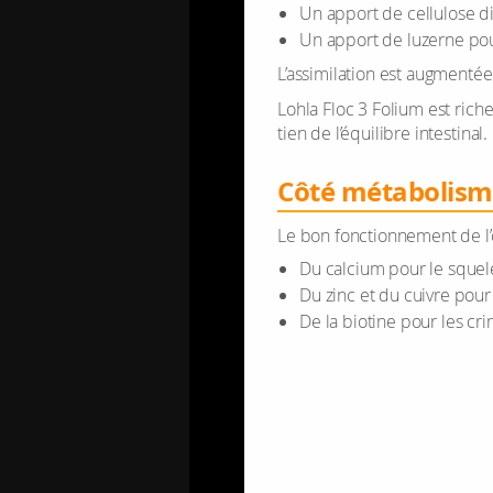
Un apport de cel­lu­lose di
Un apport de luzerne pour
L’as­si­mi­la­tion est aug­men­
Lohla Floc 3 Folium est riche e
tien de l’équi­libre intes­ti­nal.
Côté méta­bo­lis
Le bon fonc­tion­ne­ment de l
Du cal­cium pour le sque­l
Du zinc et du cuivre pour le
De la bio­tine pour les cri