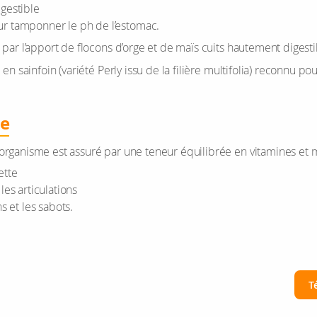
ges­tible
 tam­pon­ner le ph de l’es­to­mac.
tée par l’ap­port de flo­cons d’orge et de maïs cuits hau­te­ment diges­ti
n sain­foin (variété Perly issu de la filière mul­ti­fo­lia) reconnu po
me
’or­ga­nisme est assuré par une teneur équi­li­brée en vita­mines et
ette
s arti­cu­la­tions
ns et les sabots.
T