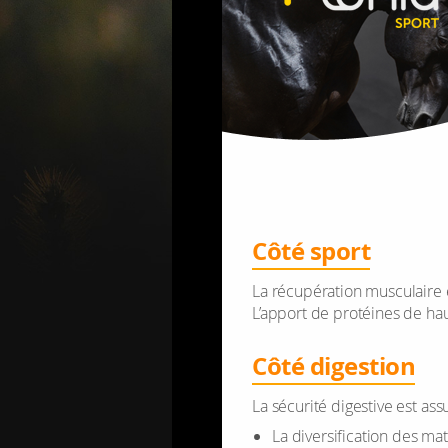
Côté sport
La récu­pé­ra­tion mus­cu­lair
L’ap­port de pro­téines de ha
Côté diges­tion
La sécu­rité diges­tive est ass
La diver­si­fi­ca­tion des m