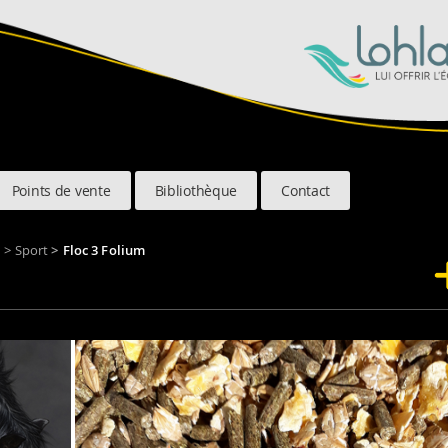
Points de vente
Bibliothèque
Contact
s
>
Sport
>
Floc 3 Folium