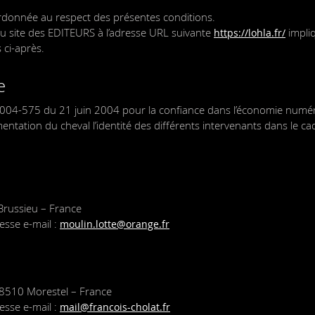
rdonnée au respect des présentes conditions.
s au site des EDITEURS à l’adresse URL suivante
impliq
https://lohla.fr/
 ci-après.
e
n° 2004-575 du 21 juin 2004 pour la confiance dans l’économie numéri
limentation du cheval l’identité des différents intervenants dans le ca
Brussieu – France
esse e-mail :
moulin.lotte@orange.fr
38510 Morestel – France
esse e-mail :
mail@francois-cholat.fr