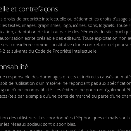
uelle et contrefaçons
s droits de propriété intellectuelle ou détiennet les droits d’usage 
 les textes, images, graphismes, logo, icônes, sons, logiciels. Toute 
ication, adaptation de tout ou partie des éléments du site, quel qu
f autorisation écrite préalable des editeurs. Toute exploitation non 
ent sera considérée comme constitutive d’une contrefaçon et pours
5-2 et suivants du Code de Propriété Intellectuelle.
onsabilité
ue responsable des dommages directs et indirects causés au matériel
nt soit de l’utilisation d’un matériel ne répondant pas aux spécificati
 bug ou d’une incompatibilité. Les éditeurs ne pourront également ê
ts (tels par exemple qu’une perte de marché ou perte d’une chanc
sition des utilisteurs. Les coordonnées téléphoniques et mails son
sur les réseaux sociaux sont disponibles.
 de supprimer, sans mise en demeure préalable, tout contenu dépos