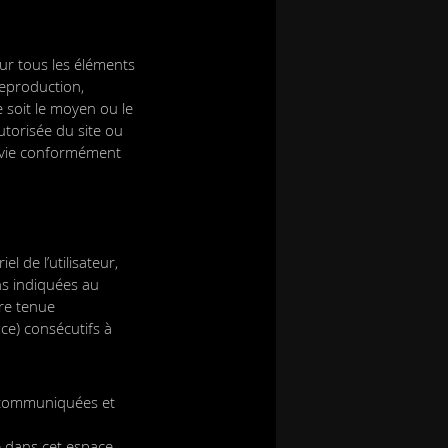
sur tous les éléments
reproduction,
e soit le moyen ou le
autorisée du site ou
uivie conformément
 de l’utilisateur,
ons indiquées au
tre tenue
e) consécutifs à
t communiquées et
é dans cet espace