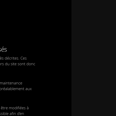
sés
rès décrites. Ces
urs du site sont donc
e maintenance
 préalablement aux
 être modifiées à
sible afin d’en