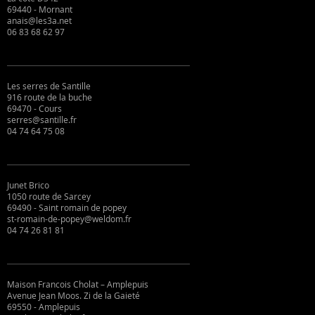
69440 - Mornant
anais@les3a.net
06 83 68 62 97
Les serres de Santille
916 route de la buche
69470 - Cours
serres@santille.fr
04 74 64 75 08
Junet Brico
1050 route de Sarcey
69490 - Saint romain de popey
st-romain-de-popey@weldom.fr
04 74 26 81 81
Maison Francois Cholat – Amplepuis
Avenue Jean Moos. Zi de la Gaieté
69550 - Amplepuis