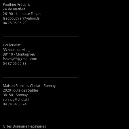
Pouthier Fréderic
ZA de Rietière
26190 - La motte Fanjas
fredpouthier@yahoo.fr
04 75 05 05 29
Coulouvrat
33 route du village
38110 - Montagnieu
fsavoy85@gmail.com
04 37 06 65 88
Maison Francois Cholat – Sonnay
2020 route des Sables
38150 - Sonnay
sonnay@cholat.fr
04 74 84 00 74
Gilles Bonnaire Pépiniaires