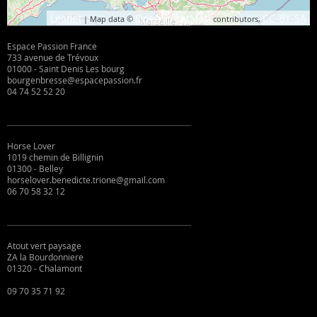
Leaflet
OpenStreetMap
CC-BY-SA
| Map data ©
contributors,
Espace Passion France
733 avenue de Trévoux
01000 - Saint Denis Les bourg
bourgenbresse@espacepassion.fr
04 74 52 52 20
Horse Lover
1019 chemin de Billignin
01300 - Belley
horselover.benedicte.trione@gmail.com
06 70 58 32 12
Atout vert paysage
ZA la Bourdonniere
01320 - Chalamont
09 70 35 71 92