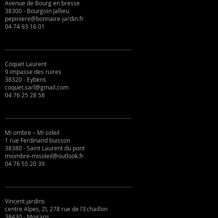
Avenue de Bourg en bresse
38300 - Bourgoin Jallieu
pepiniere@bonnaire-jardin.fr
04 74 93 16 01
Coquet Laurent
9 impasse des ruires
38320 - Eybens
coquet.sarl@gmail.com
04 76 25 28 58
Mi ombre – Mi soleil
1 rue Ferdinand buisson
38380 - Saint Laurent du pont
miombre-misoleil@outlook.fr
04 76 55 20 39
Vincent jardins
centre Alpes, ZI, 278 rue de l'Echaillon
38430 - Moirans