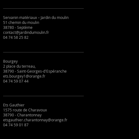
Servanin matériaux – Jardin du moulin
51 chemin du moulin
38780 - Septème
contact@jardindumoulin.fr
04 74 58 25 82
Bourgey
2 place du terreau,
38790 - Saint-Georges-d'Espéranche
ets.bourgey1@orange.fr
04 74 59 07 44
Ets Gauthier
1575 route de Charavoux
38790 - Charantonnay
etsgauthier.charantonnay@orange.fr
04 74 59 01 87