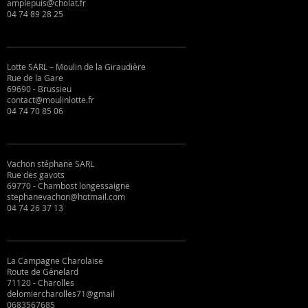
amplepuis@cholat.fr
04 74 89 28 25
Lotte SARL – Moulin de la Giraudière
Rue de la Gare
69690 - Brussieu
contact@moulinlotte.fr
04 74 70 85 06
Vachon stéphane SARL
Rue des gavots
69770 - Chambost longessaigne
stephanevachon@hotmail.com
04 74 26 37 13
La Campagne Charolaise
Route de Génelard
71120 - Charolles
delomiercharolles71@gmail
0683567685