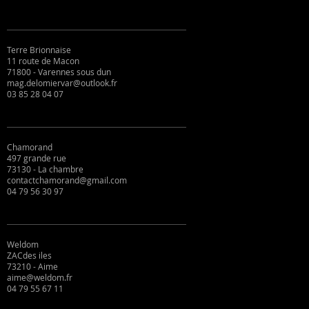
Terre Brionnaise
11 route de Macon
71800 - Varennes sous dun
mag.delomiervar@outlook.fr
03 85 28 04 07
Chamorand
497 grande rue
73130 - La chambre
contactchamorand@gmail.com
04 79 56 30 97
Weldom
ZACdes iles
73210 - Aime
aime@weldom.fr
04 79 55 67 11