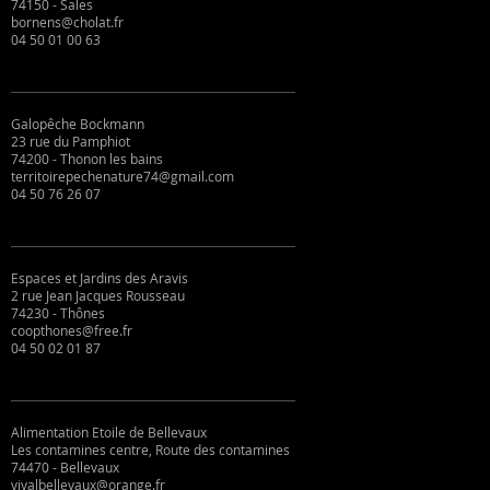
74150 - Sales
bornens@cholat.fr
04 50 01 00 63
Galopêche Bockmann
23 rue du Pamphiot
74200 - Thonon les bains
territoirepechenature74@gmail.com
04 50 76 26 07
Espaces et Jardins des Aravis
2 rue Jean Jacques Rousseau
74230 - Thônes
coopthones@free.fr
04 50 02 01 87
Alimentation Etoile de Bellevaux
Les contamines centre, Route des contamines
74470 - Bellevaux
vivalbellevaux@orange.fr