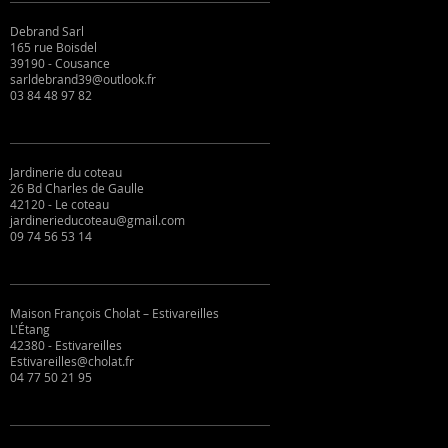
Debrand Sarl
165 rue Boisdel
39190 - Cousance
sarldebrand39@outlook.fr
03 84 48 97 82
Jardinerie du coteau
26 Bd Charles de Gaulle
42120 - Le coteau
jardinerieducoteau@gmail.com
09 74 56 53 14
Maison François Cholat – Estivareilles
L'Étang
42380 - Estivareilles
Estivareilles@cholat.fr
04 77 50 21 95