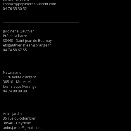
contact@pepinieres-vincent.com
04 76 35 30 52
Jardinerie Gauthier
Pré de la barre
38440 - Saint jean de Bournay
etsgauthier.stjean@orange.fr
04 74 58 67 55
Naturaland
1176 Route d'argent
38510 - Morestel
loisirs.aqua@orange.fr
04 74 80 89 89
Anim jardin
35 rue du colombier
38540 - Heyrieux
anim.jardin@gmail.com