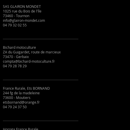
SAS GLAIRON MONDET
1025 rue du Bois de l'île
73460 - Tournon
info@glairon-mondet.com
04 79 32 02 55
Bichard motoculture
ZA du Guigardet, route de marcieux
73470 - Gerbaix
compta@bichard-motoculture.fr
04 79 28 78 29
France Rurale, Ets BORNAND
244 fg de la madeleine
73600 - Moutiers
etsbornand@orange.fr
04 79 24 37 50
Horoga France Rurale