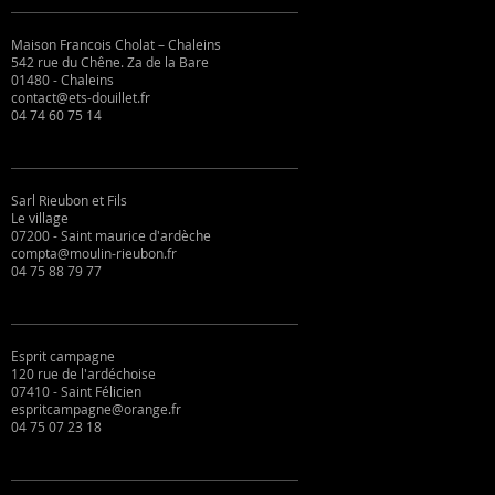
Maison Francois Cholat – Chaleins
542 rue du Chêne. Za de la Bare
01480 - Chaleins
contact@ets-douillet.fr
04 74 60 75 14
Sarl Rieubon et Fils
Le village
07200 - Saint maurice d'ardèche
compta@moulin-rieubon.fr
04 75 88 79 77
Esprit campagne
120 rue de l'ardéchoise
07410 - Saint Félicien
espritcampagne@orange.fr
04 75 07 23 18