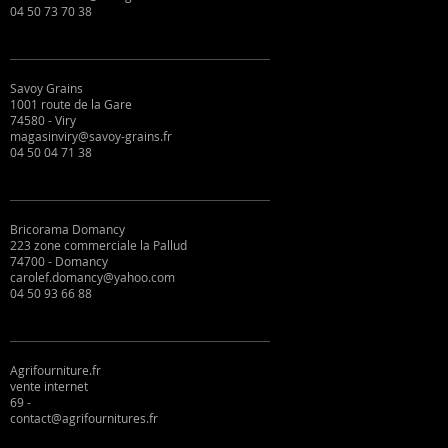
04 50 73 70 38
Savoy Grains
1001 route de la Gare
74580 - Viry
magasinviry@savoy-grains.fr
04 50 04 71 38
Bricorama Domancy
223 zone commerciale la Pallud
74700 - Domancy
carolef.domancy@yahoo.com
04 50 93 66 88
Agrifourniture.fr
vente internet
69 -
contact@agrifournitures.fr