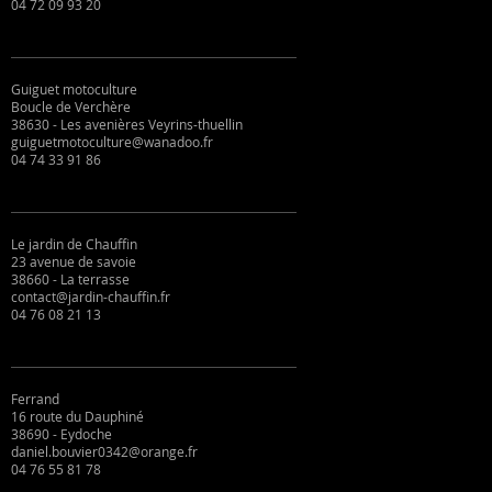
04 72 09 93 20
Guiguet motoculture
Boucle de Verchère
38630 - Les avenières Veyrins-thuellin
guiguetmotoculture@wanadoo.fr
04 74 33 91 86
Le jardin de Chauffin
23 avenue de savoie
38660 - La terrasse
contact@jardin-chauffin.fr
04 76 08 21 13
Ferrand
16 route du Dauphiné
38690 - Eydoche
daniel.bouvier0342@orange.fr
04 76 55 81 78