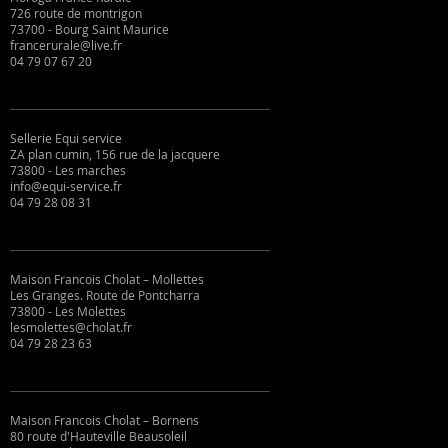
726 route de montrigon
73700 - Bourg Saint Maurice
francerurale@live.fr
04 79 07 67 20
Sellerie Equi service
ZA plan cumin, 156 rue de la jacquere
73800 - Les marches
info@equi-service.fr
04 79 28 08 31
Maison Francois Cholat – Mollettes
Les Granges. Route de Pontcharra
73800 - Les Molettes
lesmolettes@cholat.fr
04 79 28 23 63
Maison Francois Cholat – Bornens
80 route d'Hauteville Beausoleil