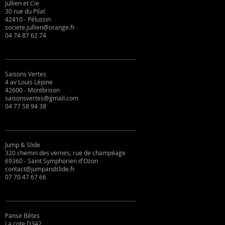
Jullien et Cie
30 rue du Pilat
42410 - Pélussin
societe.jullien@orange.fr
04 74 87 62 74
Saisons Vertes
4 av Louis Lépine
42600 - Montbrison
saisonsvertes@gmail.com
04 77 58 94 38
Jump & Slide
320 chemin des vernes, rue de champéage
69360 - Saint Symphorien d'Ozon
contact@jumpandslide.fr
07 70 47 67 66
Panse Bêtes
La cote D342