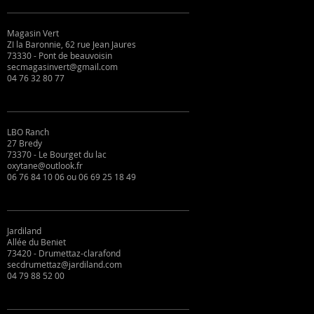
Magasin Vert
ZI la Baronnie, 62 rue Jean Jaures
73330 - Pont de beauvoisin
secmagasinvert@gmail.com
04 76 32 80 77
LBO Ranch
27 Bredy
73370 - Le Bourget du lac
oxytane@outlook.fr
06 76 84 10 06 ou 06 69 25 18 49
Jardiland
Allée du Beniet
73420 - Drumettaz-clarafond
secdrumettaz@jardiland.com
04 79 88 52 00