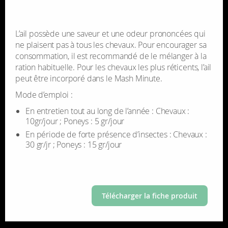
L’ail pos­sède une saveur et une odeur pro­non­cées qui
ne plaisent pas à tous les che­vaux. Pour encou­ra­ger sa
consom­ma­tion, il est recom­mandé de le mélan­ger à la
ration habi­tuelle. Pour les che­vaux les plus réti­cents, l’ail
peut être incor­poré dans le Mash Minute.
Mode d’em­ploi :
En entre­tien tout au long de l’an­née :
Che­vaux :
10gr/jour ; Poneys : 5 gr/jour
En période de forte pré­sence d’in­sectes :
Che­vaux :
30 gr/jr ; Poneys : 15 gr/jour
Télécharger la fiche produit