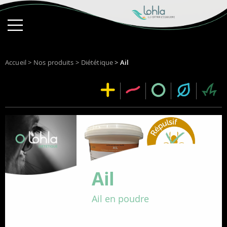
Accueil
>
Nos produits
>
Diététique
>
Ail
Ail
Ail en poudre