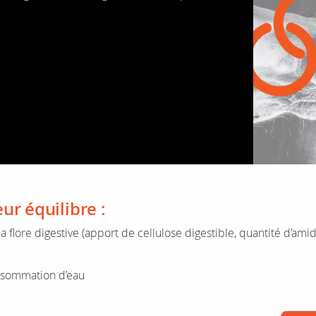
ur équi­libre :
 la flore diges­tive (apport de cel­lu­lose diges­tible, quan­tité d’ami
som­ma­tion d’eau