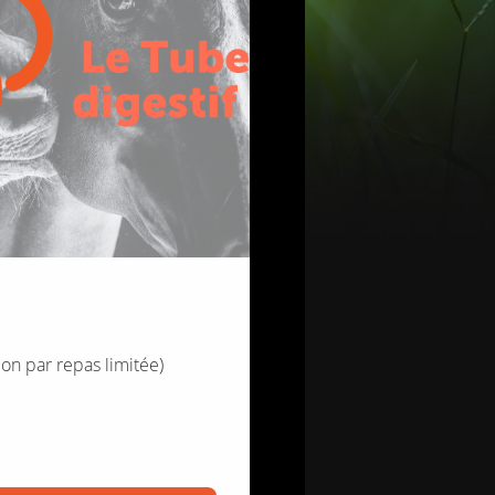
­don par repas limi­tée)