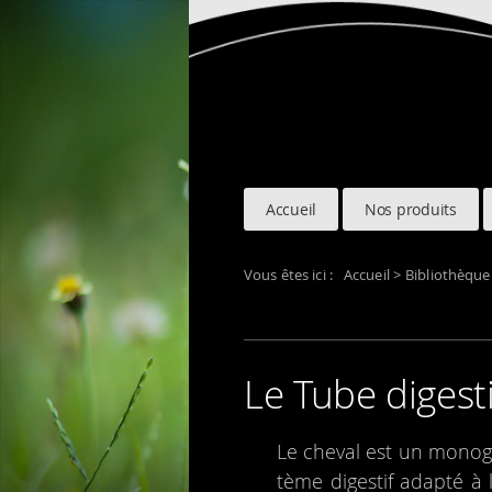
Accueil
Nos produits
Vous êtes ici :
Accueil
>
Bibliothèque
Le Tube diges­ti
Le che­val est un mono­ga
tème diges­tif adapté à l