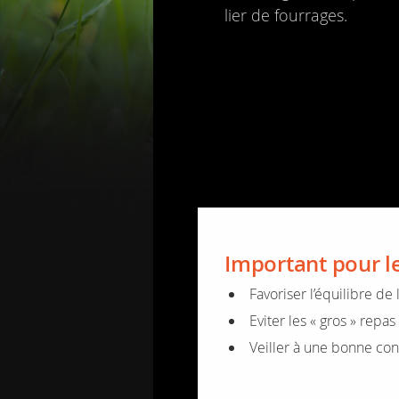
lier de four­rages.
Impor­tant pour le
Favo­ri­ser l’équi­libre de
Evi­ter les « gros » repas
Veiller à une bonne con