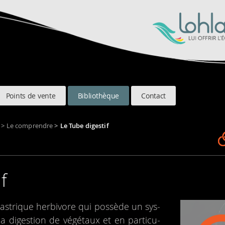
Points de vente
Bibliothèque
Contact
>
Le comprendre
>
Le Tube digestif
f
s­trique her­bi­vore qui pos­sède un sys­
a diges­tion de végé­taux et en par­ti­cu­