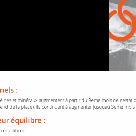
nels :
téines et miné­raux aug­mentent à par­tir du 9ème mois de ges­ta­tion
end de la place). Ils conti­nuent à aug­men­ter jus­qu’au 3ème mois d
ur équi­libre :
n équi­li­brée