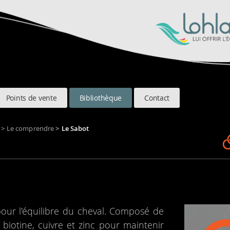
Points de vente
Bibliothèque
Contact
>
Le comprendre
>
Le Sabot
pour l'équi­libre du che­val. Com­posé de
 bio­tine, cuivre et zinc pour main­te­nir