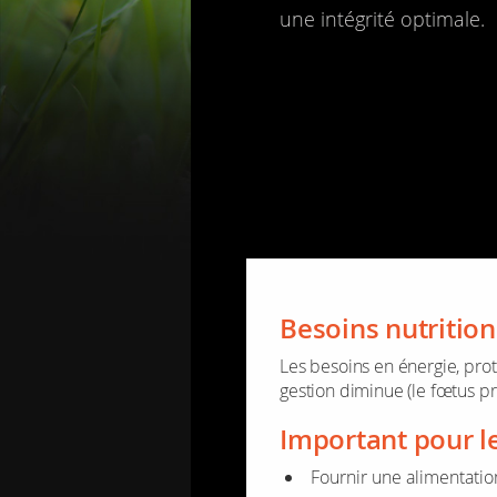
une inté­grité opti­male.
Besoins nutri­tion­
Les besoins en éner­gie, pro­
ges­tion dimi­nue (le fœtus pr
Impor­tant pour le
Four­nir une ali­men­ta­tio