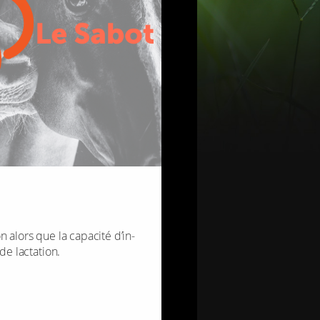
 alors que la capa­cité d’in­
e lac­ta­tion.