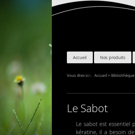
Accueil
Nos produits
Vous êtes ici :
Accueil
>
Bibliothèque
Le Sabot
Le sabot est essen­tiel 
kéra­tine, il a besoin de