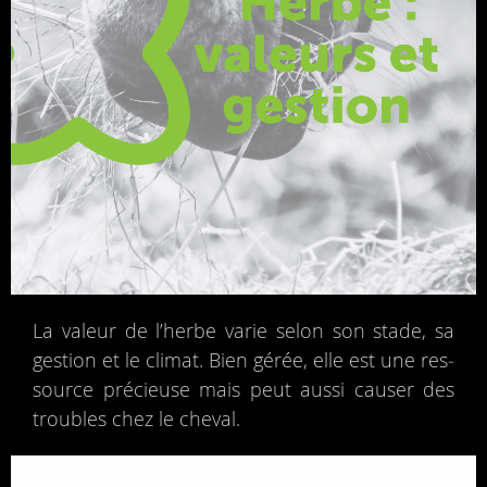
La valeur de l’herbe varie selon son stade, sa
ges­tion et le cli­mat. Bien gérée, elle est une res­
source pré­cieuse mais peut aussi cau­ser des
troubles chez le che­val.