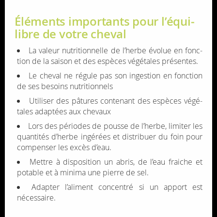
Élé­ments impor­tants pour l’équi­
libre de votre che­val
La valeur nutri­tion­nelle de l’herbe évo­lue en fonc­
tion de la sai­son et des espèces végé­tales pré­sentes.
Le che­val ne régule pas son inges­tion en fonc­tion
de ses besoins nutri­tion­nels
Uti­li­ser des pâtures conte­nant des espèces végé­
tales adap­tées aux che­vaux
Lors des périodes de pousse de l’herbe, limi­ter les
quan­ti­tés d’herbe ingé­rées et dis­tri­buer du foin pour
com­pen­ser les excès d’eau.
Mettre à dis­po­si­tion un abris, de l’eau fraiche et
potable et à minima une pierre de sel.
Adap­ter l’ali­ment concen­tré si un apport est
néces­saire.